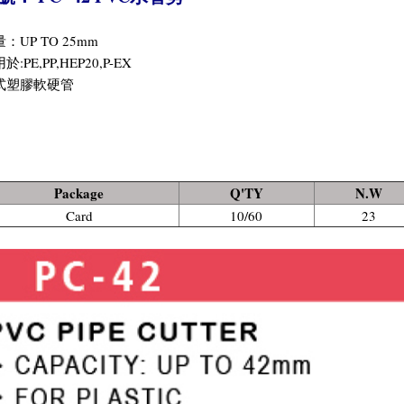
：UP TO 25mm
於:PE,PP,HEP20,P-EX
式塑膠軟硬管
Package
Q'TY
N.W
Card
10/60
23