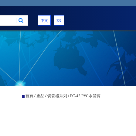
中文
EN
首頁
/
產品
/
切管器系列
/
PC-42 PVC水管剪