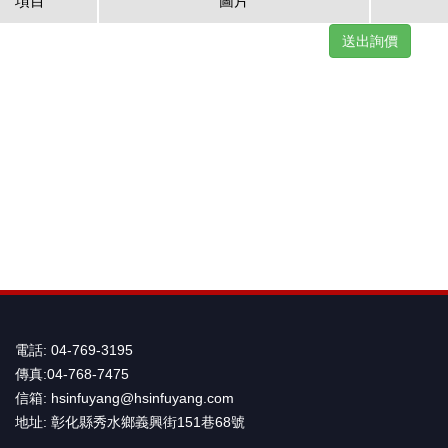
項目
圖片
送出詢價
電話: 04-769-3195
傳真:04-768-7475
信箱: hsinfuyang@hsinfuyang.com
地址: 彰化縣秀水鄉義興街151巷68號