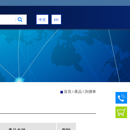
中文
EN
首頁
/
產品
/
詢價車