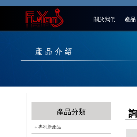
關於我們
產品
產品分類
專利新產品