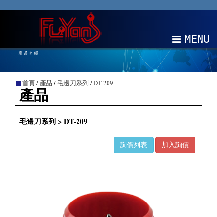
MENU
關於我們
首頁
/
產品
/
毛邊刀系列
/
DT-209
產品
產品
最新消息
毛邊刀系列 > DT-209
EDM
詢價列表
加入詢價
聯絡我們
中文
EN