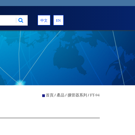
中文
EN
首頁
/
產品
/
擴管器系列
/
FT-94