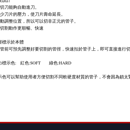
簧設計
讓切刀能夠自動進刀。
減少刀片的壓力，使刀片壽命延長。
自動調整位置，所以可以切非正元的管子。
使切割動作更順暢、快速
徑標示於本體
切管前可預先調整好要切割的管徑，快速扣於管子上，即可直接進行
力標示色:
紅色:SOFT 綠色:HARD
示色可以幫助使用者方便切割不同軟硬度材質的管子，不會因為鎖太
。