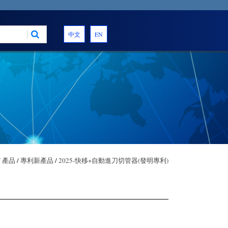
中文
EN
/
產品
/
專利新產品
/
2025-快移+自動進刀切管器(發明專利)