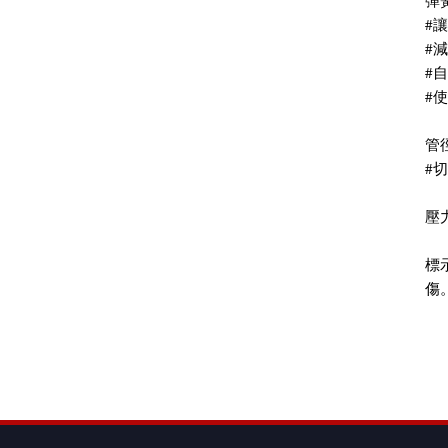
彈
#
#
#
#
管
#
壓
標
傷