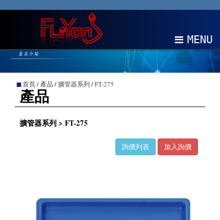
MENU
關於我們
首頁
/
產品
/
擴管器系列
/
FT-275
產品
產品
最新消息
擴管器系列 > FT-275
EDM
詢價列表
加入詢價
聯絡我們
中文
EN